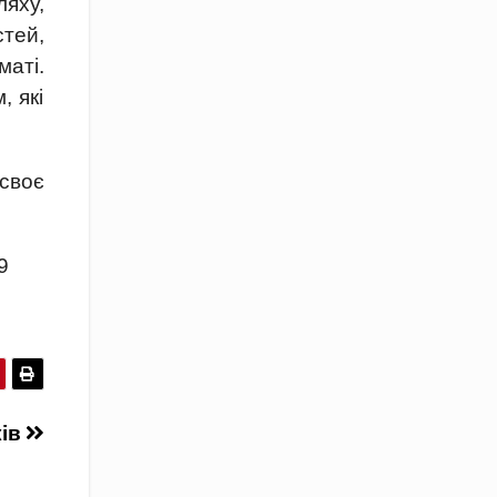
ляху,
тей,
аті.
, які
 своє
9
ків