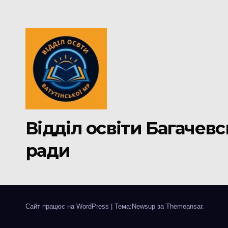
Відділ освіти Багачевс
ради
Сайт працює на WordPress
|
Тема:Newsup за
Themeansar
.