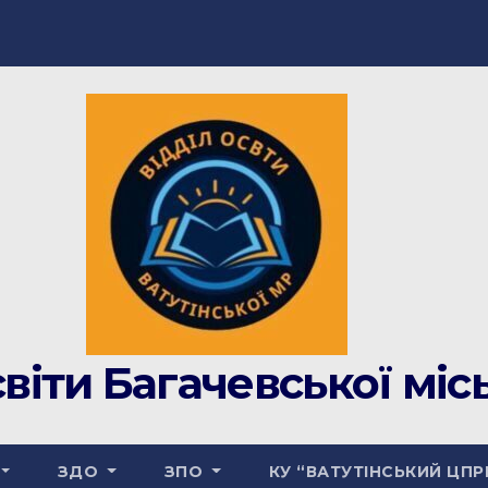
світи Багачевської міс
ЗДО
ЗПО
КУ “ВАТУТІНСЬКИЙ ЦП