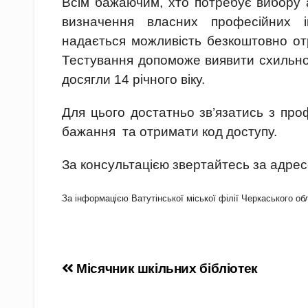
Всім бажаючим, хто потребує вибору а
визначення власних професійних ін
надається можливість безкоштовно от
Тестування допоможе виявити схильності
досягли 14 річного віку.
Для цього достатньо зв’язатись з про
бажання та отримати код доступу.
За консультацією звертайтесь за адрес
За інформацією Ватутінської міської філії Черкаського об
Навігація
Місячник шкільних бібліотек
записів