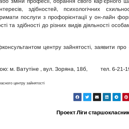
бо зміни професії, обрання свого кар’єрного ш
тересів, здібностей, психологічних схильнос
римати послуги з профорієнтації у он-лайн форм
 та здібності до різних видів діяльності особам
фконсультантом центру зайнятості, заявити про
ою: м. Ватутіне , вул. Зоряна, 18б, тел. 6-21-1
ласного центру зайнятості
Проект Ліги старшокласни