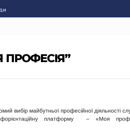
ДИ
Я ПРОФЕСІЯ”
омий вибір майбутньої професійної діяльності с
рофорієнтаційну платформу – «Моя профе