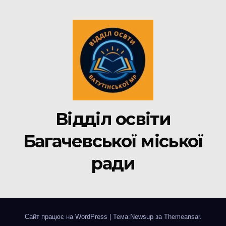
Відділ освіти
Багачевської міської
ради
Сайт працює на WordPress
|
Тема:Newsup за
Themeansar
.