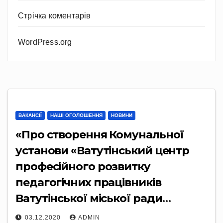
Стрічка коментарів
WordPress.org
ВАКАНСІЇ
НАШІ ОГОЛОШЕННЯ
НОВИНИ
«Про створення Комунальної
установи «Ватутінський центр
професійного розвитку
педагогічних працівників
Ватутінської міської ради
Черкаської області»
03.12.2020
ADMIN