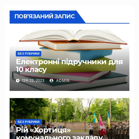
ПОВ’ЯЗАНИЙ ЗАПИС
БЕЗ РУБРИКИ
Електронні підручники для
10 класу
ТРА 22, 2023
ADMIN
БЕЗ РУБРИКИ
Рій «Хортиця»
комунального закладу