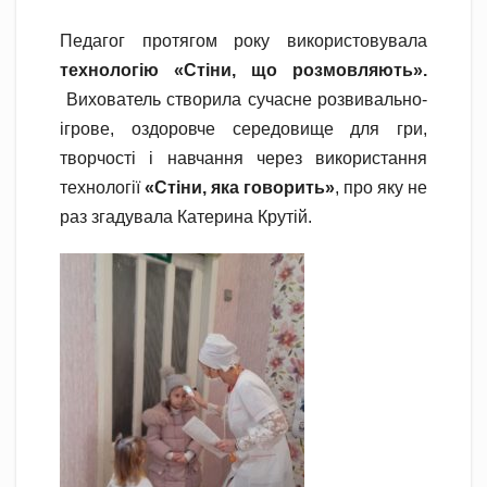
Педагог протягом року використовувала
технологію «Стіни, що розмовляють».
Вихователь створила сучасне розвивально-
ігрове, оздоровче середовище для гри,
творчості і навчання через використання
технології
«Стіни, як
а
говор
и
ть»
, про яку не
раз згадувала Катерина Крутій.