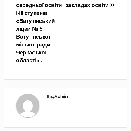
середньої освіти
закладах освіти
І-ІІІ ступенів
«Ватутінський
ліцей № 5
Ватутінської
міської ради
Черкаської
області» .
Від
Admin