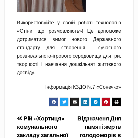
Використовуйте у своїй роботі технологію
«Стіни, що розмовляють»! Це допоможе
дотриматися вимог нового Державного
стандарту для створення сучасного
розвивального-ігрового середовища для гри,
творчості і навчання дошкільнят життєвого
досвіду.
Інформація КЗДО №7 «Сонечко»
Навігація
Рій «Хортиця»
Відзначеня Дня
комунального
памяті жертв
записів
закладу загальної
голодоморів в