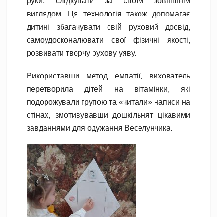
руки, слідкувати за своїм зовнішнім
виглядом. Ця технологія також допомагає
дитині збагачувати свій руховий досвід,
самоудосконалювати свої фізичні якості,
розвивати творчу рухову уяву.
Використавши метод емпатії, вихователь
перетворила дітей на вітамінки, які
подорожували групою та «читали» написи на
стінах, змотивувавши дошкільнят цікавими
завданнями для одужання Веселунчика.