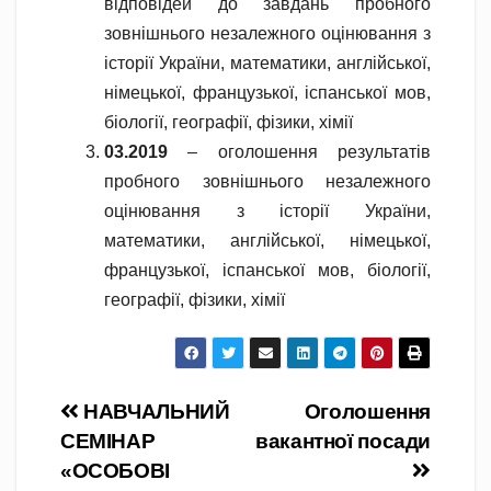
відповідей до завдань пробного
зовнішнього незалежного оцінювання з
історії України, математики, англійської,
німецької, французької, іспанської мов,
біології, географії, фізики, хімії
03.2019
– оголошення результатів
пробного зовнішнього незалежного
оцінювання з історії України,
математики, англійської, німецької,
французької, іспанської мов, біології,
географії, фізики, хімії
Навігація
НАВЧАЛЬНИЙ
Оголошення
СЕМІНАР
вакантної посади
записів
«ОСОБОВІ