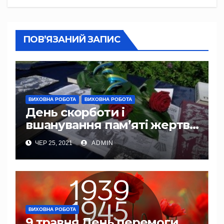
ПОВ’ЯЗАНИЙ ЗАПИС
ВИХОВНА РОБОТА
ВИХОВНА РОБОТА
День скорботи і
вшанування пам’яті жертв
війни в Україні
ЧЕР 25, 2021
ADMIN
ВИХОВНА РОБОТА
9 травня День перемоги