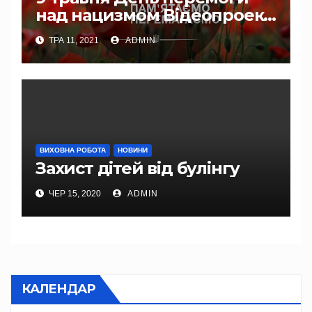
над нацизмом Відеопроект:
«Пам’ятаємо. Перемагаємо»
ТРА 11, 2021
ADMIN
ВИХОВНА РОБОТА
НОВИНИ
Захист дітей від булінгу
ЧЕР 15, 2020
ADMIN
КАЛЕНДАР