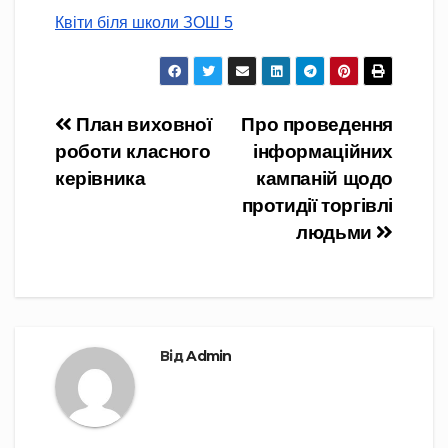
Квiти бiля школи ЗОШ 5
Навігація
План виховної
Про проведення
роботи класного
інформаційних
записів
керівника
кампаній щодо
протидії торгівлі
людьми
Від
Admin