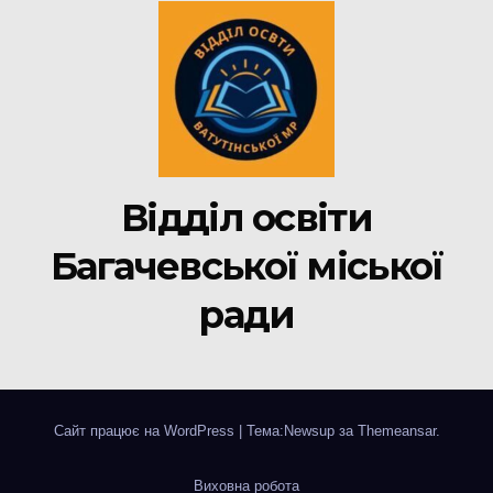
Відділ освіти
Багачевської міської
ради
Сайт працює на WordPress
|
Тема:Newsup за
Themeansar
.
Виховна робота