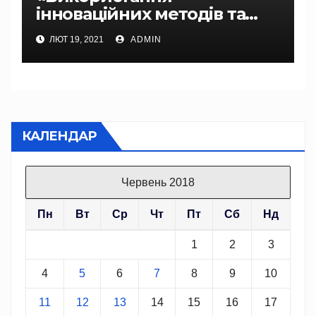
інноваційних методів та
прийомів у роботі педагогів
ЛЮТ 19, 2021
ADMIN
– дошкільників: «ПОДОРОЖ
ДО КОРОЛІВСТВА
ЧИСТОТИ»
КАЛЕНДАР
Червень 2018
Пн
Вт
Ср
Чт
Пт
Сб
Нд
1
2
3
4
5
6
7
8
9
10
11
12
13
14
15
16
17