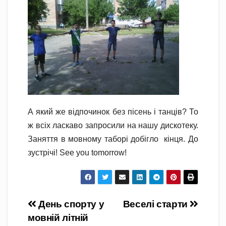
А який же відпочинок без пісень і танців? То
ж всіх ласкаво запросили на нашу дискотеку.
Заняття в мовному таборі добігло кінця. До
зустрічі! See you tomorrow!
Навігація
День спорту у
Веселі старти
мовній літній