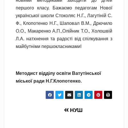
новими методиками заходити до дітей
першого класу. Бажаємо педагогам Нової
української школи Стоколяс Н.Г., Лагутіній С.
Ф., Клопотенко Н.Г., Шаповал В.М., Дрючило
О.О., Макаренко А.П.,Олійник Т.О., Холошвій
Л.А. натхнення та радості від спілкування з
майбутніми першокласниками!
Методист відділу освіти Ватутінської
міської ради Н.Г.Клопотенко.
Навігація
НУШ
записів