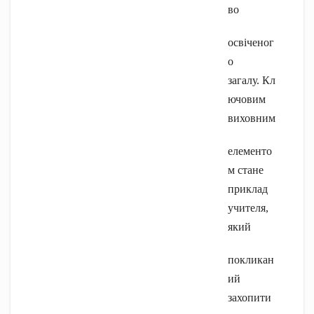
во
освіченог
о
загалу. Кл
ючовим
виховним
елементо
м стане
приклад
учителя,
який
покликан
ий
захопити