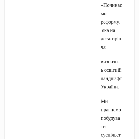
«Починає
мо
реформу,
яка на
десятиріч
чя
визначит
ь освітній
ландшафт
України.
Ми
прагнемо
побудува
ти
суспільст